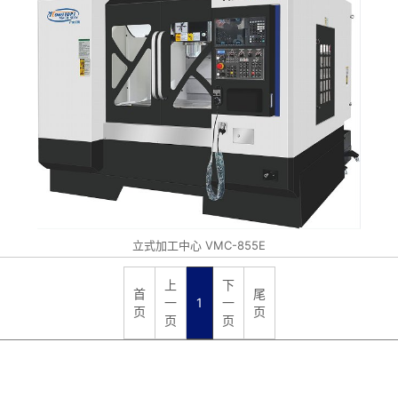
立式加工中心 VMC-855E
上
下
首
尾
一
1
一
页
页
页
页