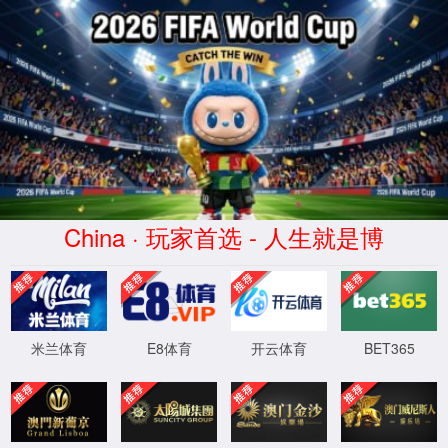
中国·新葡萄(AMG·NEWGRAPES)官
方网站
WTS-WAF拦截详情
出现该页面的原因:
1.你的请求是黑客攻击
2.你的请求合法但触发了安全规则,请提交问题反馈
XML 地图