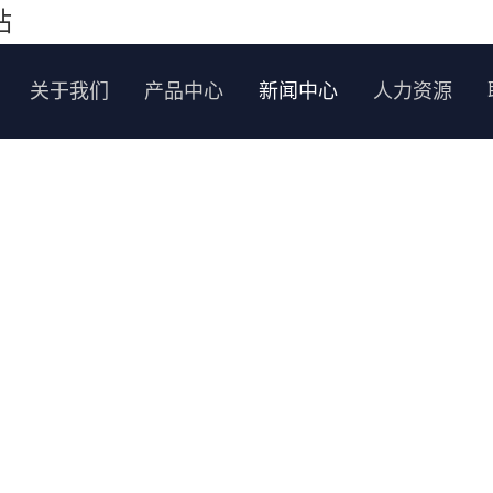
站
关于我们
产品中心
新闻中心
人力资源